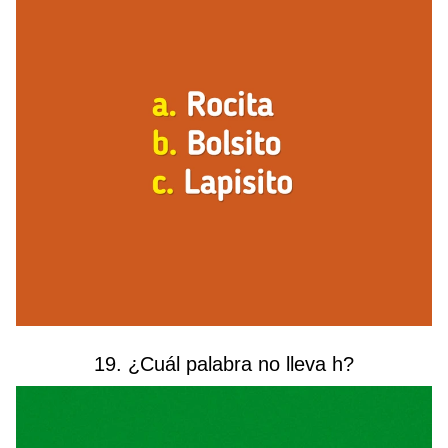
19. ¿Cuál palabra no lleva h?