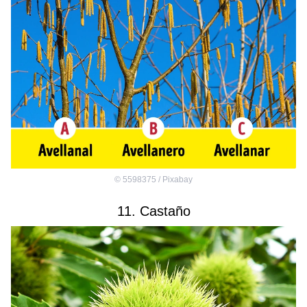
©
5598375 / Pixabay
11. Castaño