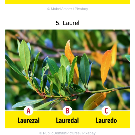
©
MabelAmber / Pixabay
5. Laurel
©
PublicDomainPictures / Pixabay