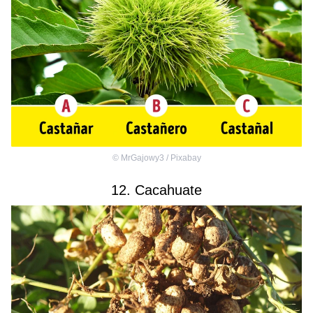
©
MrGajowy3 / Pixabay
12. Cacahuate