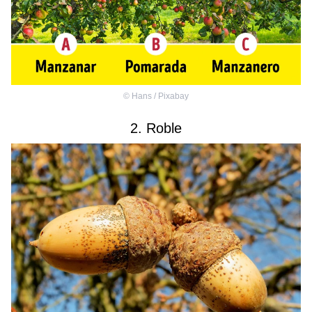
©
Hans / Pixabay
2. Roble