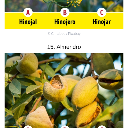
©
Cimabue / Pixabay
15. Almendro