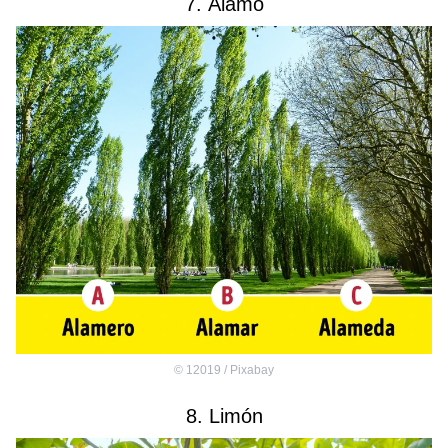
7. Álamo
©
12019 / Pixabay
8. Limón