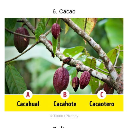
6. Cacao
©
Tiluria / Pixabay