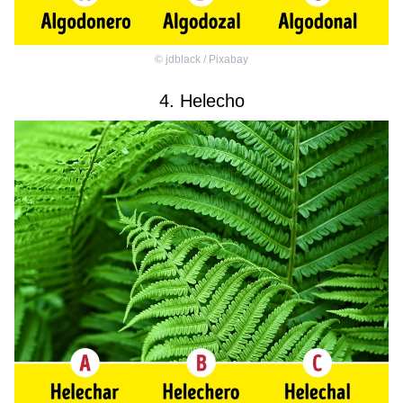
©
jdblack / Pixabay
4. Helecho