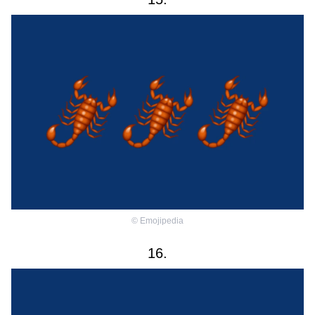
©
Emojipedia
16.