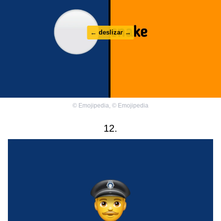
← deslizar →
©
Emojipedia
,
©
Emojipedia
12.