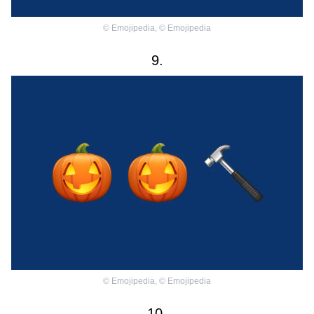
©
Emojipedia
,
©
Emojipedia
9.
©
Emojipedia
,
©
Emojipedia
10.