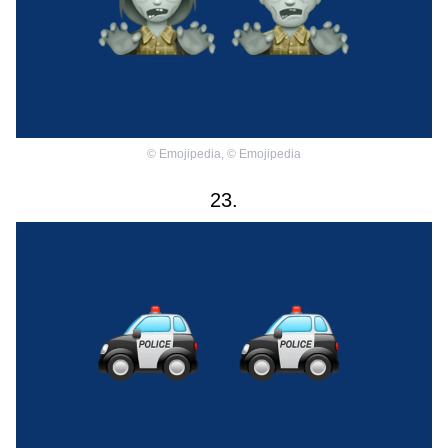
©
Emojipedia
,
©
Emojipedia
23.