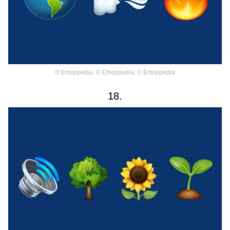
©
Emojipedia
,
©
Emojipedia
,
©
Emojipedia
18.