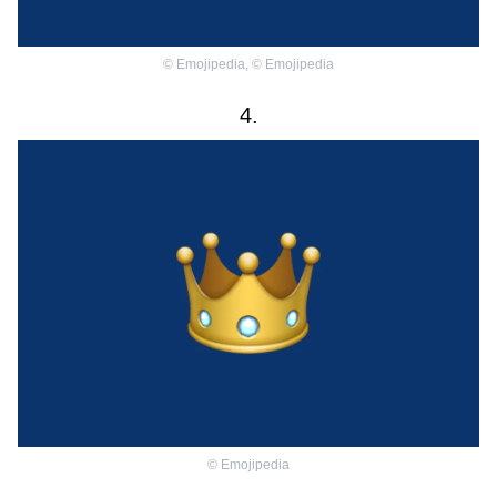
©
Emojipedia
,
©
Emojipedia
4.
©
Emojipedia