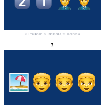
©
Emojipedia
,
©
Emojipedia
,
©
Emojipedia
3.