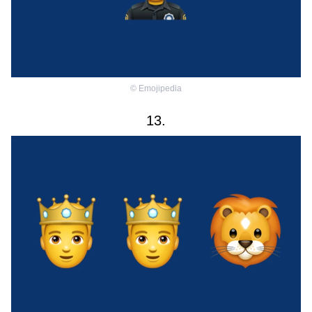
©
Emojipedia
13.