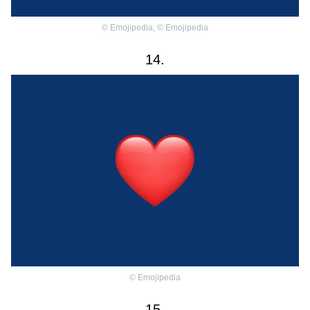
©
Emojipedia
,
©
Emojipedia
14.
©
Emojipedia
15.