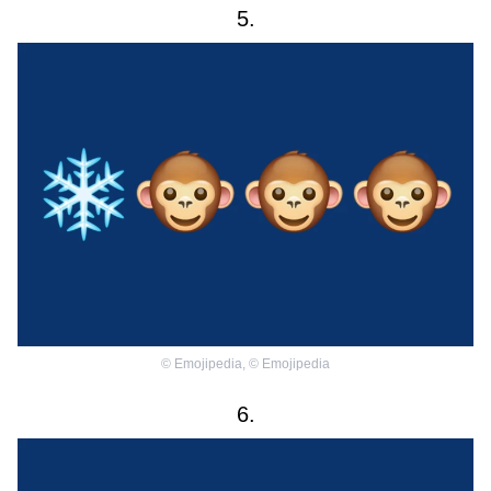
5.
©
Emojipedia
,
©
Emojipedia
6.