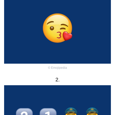
©
Emojipedia
2.