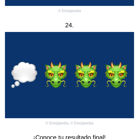
©
Emojipedia
24.
©
Emojipedia
,
©
Emojipedia
¡Conoce tu resultado final!