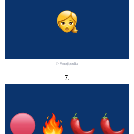
©
Emojipedia
7.