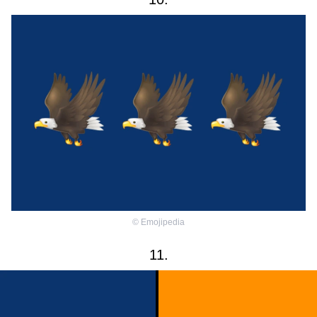
©
Emojipedia
11.