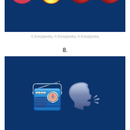
©
Emojipedia
,
©
Emojipedia
,
©
Emojipedia
8.