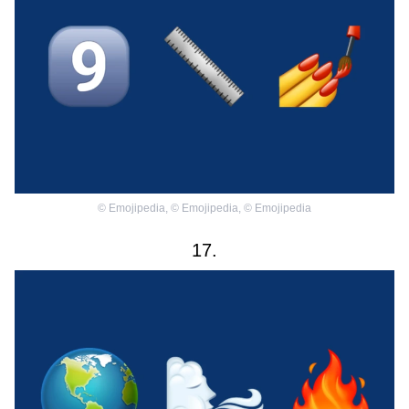
©
Emojipedia
,
©
Emojipedia
,
©
Emojipedia
17.