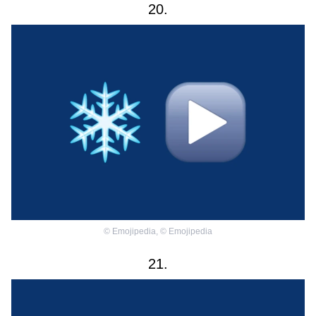
20.
©
Emojipedia
,
©
Emojipedia
21.