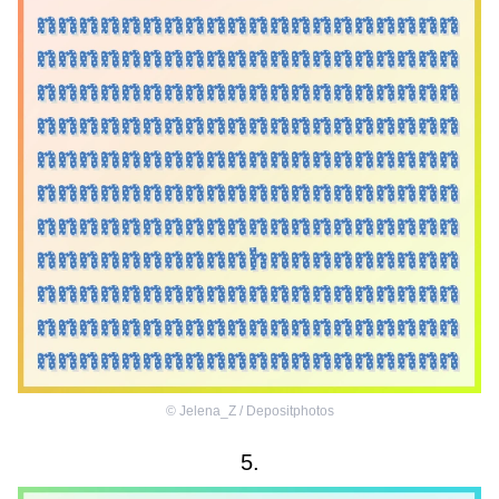
©
Jelena_Z / Depositphotos
5.