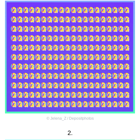
©
Jelena_Z / Depositphotos
2.