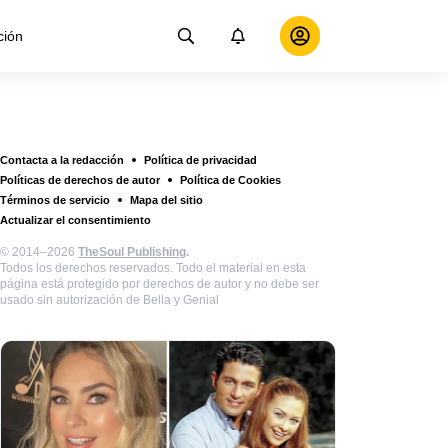
ción
Contacta a la redacción
Política de privacidad
Políticas de derechos de autor
Política de Cookies
Términos de servicio
Mapa del sitio
Actualizar el consentimiento
© 2014–2026
TheSoul Publishing
.
Todos los derechos reservados. Todo el material en esta
página está protegido por derechos de autor y no debe ser
usado sin autorización de Bella y Genial